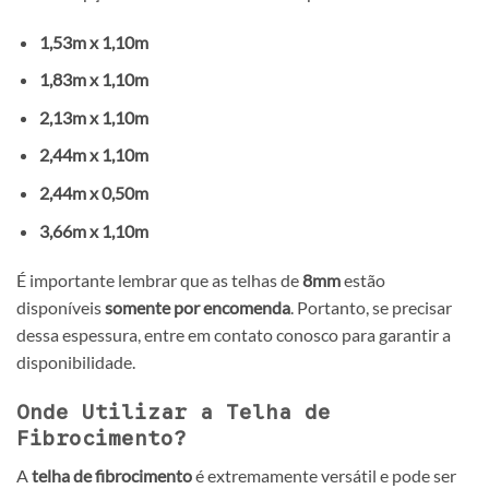
1,53m x 1,10m
1,83m x 1,10m
2,13m x 1,10m
2,44m x 1,10m
2,44m x 0,50m
3,66m x 1,10m
É importante lembrar que as telhas de
8mm
estão
disponíveis
somente por encomenda
. Portanto, se precisar
dessa espessura, entre em contato conosco para garantir a
disponibilidade.
Onde Utilizar a Telha de
Fibrocimento?
A
telha de fibrocimento
é extremamente versátil e pode ser