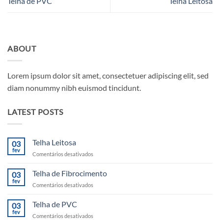
Telha de PVC
Telha Leitosa
ABOUT
Lorem ipsum dolor sit amet, consectetuer adipiscing elit, sed
diam nonummy nibh euismod tincidunt.
LATEST POSTS
Telha Leitosa
03
fev
em
Comentários desativados
Telha
Leitosa
Telha de Fibrocimento
03
fev
em
Comentários desativados
Telha
de
Telha de PVC
03
Fibrocimento
fev
em
Comentários desativados