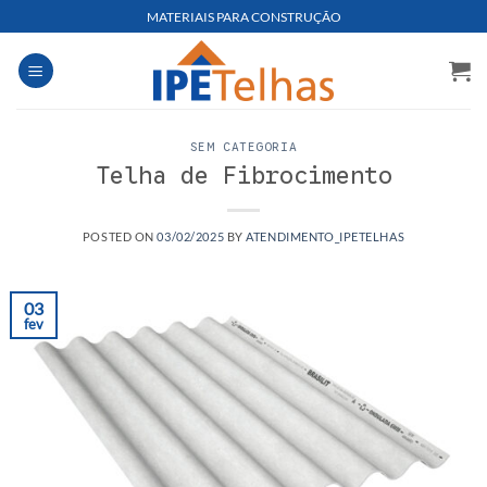
Skip
MATERIAIS PARA CONSTRUÇÃO
to
content
SEM CATEGORIA
Telha de Fibrocimento
POSTED ON
03/02/2025
BY
ATENDIMENTO_IPETELHAS
03
fev