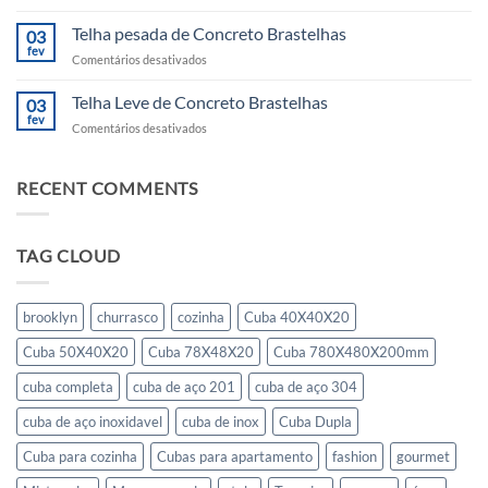
Telha
de
Telha pesada de Concreto Brastelhas
03
PVC
fev
em
Comentários desativados
Telha
pesada
Telha Leve de Concreto Brastelhas
03
de
fev
em
Comentários desativados
Concreto
Telha
Brastelhas
Leve
de
RECENT COMMENTS
Concreto
Brastelhas
TAG CLOUD
brooklyn
churrasco
cozinha
Cuba 40X40X20
Cuba 50X40X20
Cuba 78X48X20
Cuba 780X480X200mm
cuba completa
cuba de aço 201
cuba de aço 304
cuba de aço inoxidavel
cuba de inox
Cuba Dupla
Cuba para cozinha
Cubas para apartamento
fashion
gourmet