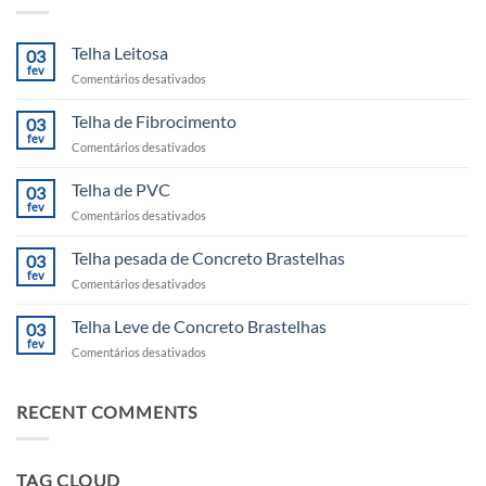
Telha Leitosa
03
fev
em
Comentários desativados
Telha
Leitosa
Telha de Fibrocimento
03
fev
em
Comentários desativados
Telha
de
Telha de PVC
03
Fibrocimento
fev
em
Comentários desativados
Telha
de
Telha pesada de Concreto Brastelhas
03
PVC
fev
em
Comentários desativados
Telha
pesada
Telha Leve de Concreto Brastelhas
03
de
fev
em
Comentários desativados
Concreto
Telha
Brastelhas
Leve
de
RECENT COMMENTS
Concreto
Brastelhas
TAG CLOUD